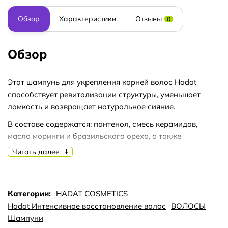
Обзор
Характеристики
Отзывы
0
Обзор
Этот шампунь для укрепления корней волос Hadat
способствует ревитализации структуры, уменьшает
ломкость и возвращает натуральное сияние.
В составе содержатся: пантенол, смесь керамидов,
масла моринги и бразильского ореха, а также
пшеничные протеины и экстракты морских водорослей.
Читать далее
Пантенол помогает сохранять влагу, облегчает
расчесывание и повышает гибкость волос. Экстракты
морских водорослей насыщают витаминами и
Категории:
HADAT COSMETICS
минералами, укрепляют внутренние структуры и делают
Hadat Интенсивное восстановление волос
ВОЛОСЫ
волосы гораздо лучше изнутри и снаружи.
Шампуни