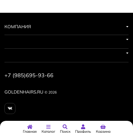
После использования шампуня Intensive Repair,
улучшается гладкость и упругость локонов.
КОМПАНИЯ
+7 (985)695-93-66
GOLDENHAIRS.RU
© 2026
Главная
Каталог
Поиск
Профиль
Корзина