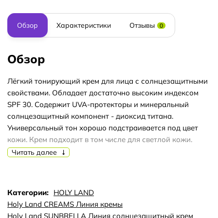
Обзор
Характеристики
Отзывы
0
Обзор
Лёгкий тонирующий крем для лица с солнцезащитными
свойствами. Обладает достаточно высоким индексом
SPF 30. Содержит UVA-протекторы и минеральный
солнцезащитный компонент - диоксид титана.
Универсальный тон хорошо подстраивается под цвет
кожи. Крем подходит в том числе для светлой кожи.
Комфортен для лица, быстро усаживается (в теение 5-10
Читать далее
минут), не даёт жирного блеска. Подходит в качестве
основы под макиях. Особенно хорош для летнего
времени. Крем HOLY LAND Sunbrella Demi Make Up TO
Категории:
HOLY LAND
GO Sun Protector UVA SPF 30 содержит ухаживающие
Holy Land CREAMS Линия кремы
компоненты, полезные для кожи - экстракты гинкго и
Holy Land SUNBRELLA Линия солнцезащитный крем