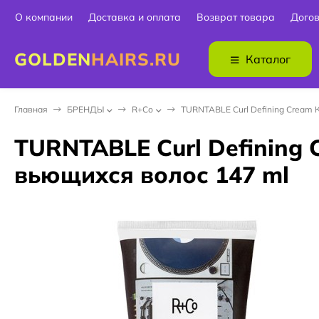
О компании
Доставка и оплата
Возврат товара
Дого
GOLDEN
HAIRS.RU
Каталог
Главная
БPEНДЫ
R+Co
TURNTABLE Curl Defining Cream
TURNTABLE Curl Definin
вьющихся волос 147 ml