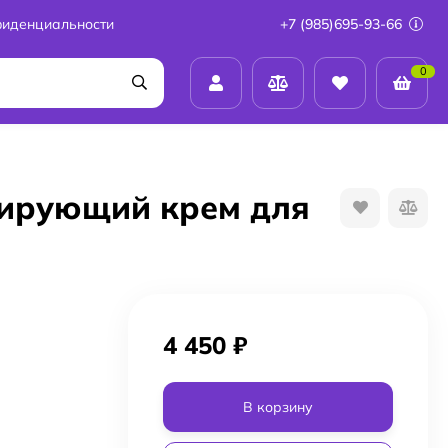
фиденциальности
+7 (985)695-93-66
0
нирующий крем для
4 450
₽
В корзину