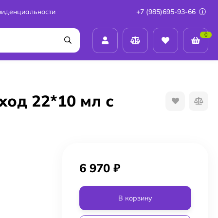
фиденциальности
+7 (985)695-93-66
0
уход 22*10 мл с
6 970
₽
В корзину