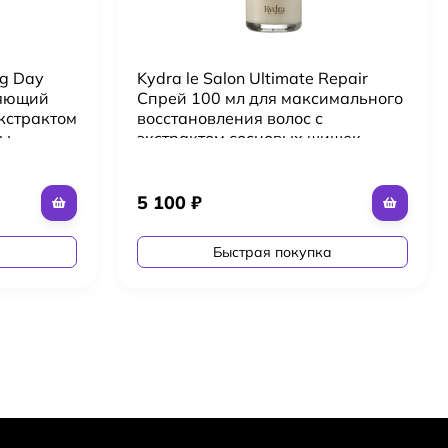
ng Day
Kydra le Salon Ultimate Repair
няющий
Спрей 100 мл для максимального
экстрактом
восстановления волос с
пы
экстрактом сосновых шишек
Spray
5 100
₽
а
Быстрая покупка