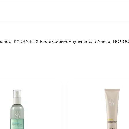
волос
KYDRA ELIXIR эликсиры-ампулы масла Алеса
ВОЛО