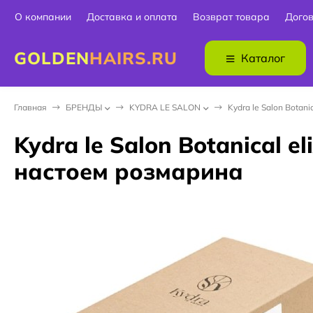
О компании
Доставка и оплата
Возврат товара
Дого
GOLDEN
HAIRS.RU
Каталог
Главная
БPEНДЫ
KYDRA LE SALON
Kydra le Salon Botan
Kydra le Salon Botanical 
настоем розмарина