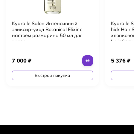
Kydra le Salon Интенсивный
Kydra le 
эликсир-уход Botanical Elixir с
hick Hair
настоем розмарина 50 мл для
хлопковог
волос
Hair Spra
жестких 
7 000
₽
5 376
₽
Быстрая покупка