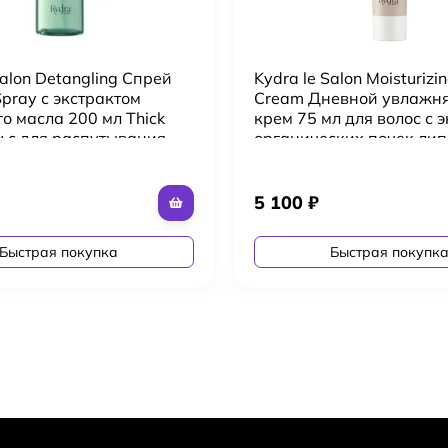
Salon Detangling Спрей
Kydra le Salon Moisturizi
 Spray с экстрактом
Cream Дневной увлаж
о масла 200 мл Thick
крем 75 мл для волос с 
y с для распутывания
органических почек ли
и нормальных волос
5 100
₽
Быстрая покупка
Быстрая покупк