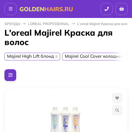
GOLDEN
HAIRS.RU
БPEНДЫ
LOREAL PROFESSIONAL
L'oreal Majirel Краска для волос
L'oreal Majirel Краска для
волос
Majirel High Lift блонд
Majirel Cool Cover холодный б
8