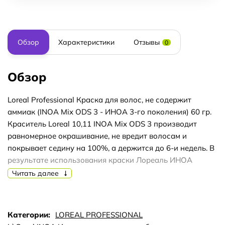
Обзор
Характеристики
Отзывы
0
Обзор
Loreal Professional Краска для волос, не содержит
аммиак (INOA Mix ODS 3 - ИНОА 3-го поколения) 60 гр.
Краситель Loreal 10,11 INOA Mix ODS 3 производит
равномерное окрашивание, не вредит волосам и
покрывает седину на 100%, а держится до 6-и недель. В
результате использования краски Лореаль ИНОА
очень-очень светлый блондин интенсивный пепельный,
Читать далее
волосы становятся более шелковистыми, гладкими и
приобретают естественное сияние. Также благодаря
краске Loreal Professional 10,11 INOA ODS 3 пряди
Категории:
LOREAL PROFESSIONAL
приобретают плотность и дополнительный объем. Эта