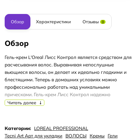
Обзор
Характеристики
Отзывы
0
Обзор
Гель-крем L'Oreal Лисс Контрол является средством для
расчесывания волос. Выравнивая непослушные
вьющиеся волосы, он делает их идеально гладкими и
блестящими. Теперь в домашних условиях можно
профессионально работать над уникальными
прическами. Гель-крем Лисс Контрол надежно
фиксирует волосы и не склеивает их. После его
Читать далее
использования волосы становятся шелковистыми на
ощупь, крепкими и здоровыми. Состав средства
подобран уникально для ухода и стайлинга. В
Категории:
LOREAL PROFESSIONAL
результате ваша прическа выглядит супермодно, и
Tecni Art Арт для укладки
ВОЛОСЫ
Кремы
Гели