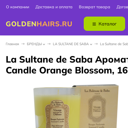
О компании
Доставка и оплата
Возврат товара
Дого
GOLDEN
HAIRS.RU
Каталог
Главная
БPEНДЫ
LA SULTANE DE SABA
La Sultane de S
La Sultane de Saba Аром
Candle Orange Blossom, 16