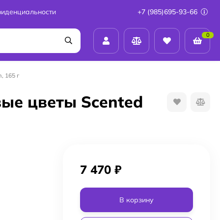
фиденциальности
+7 (985)695-93-66
0
, 165 г
вые цветы Scented
7 470
₽
В корзину