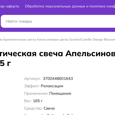
вор-оферта
Обработка персональных данных и политика кон
aba Ароматическая свеча Апельсиновые цветы Scented Candle Orange Blossom
атическая свеча Апельсино
5 г
Артикул:
3700448601643
Эффект:
Релаксация
Применение:
Помещения
Вес:
165 г
Средство:
Свеча