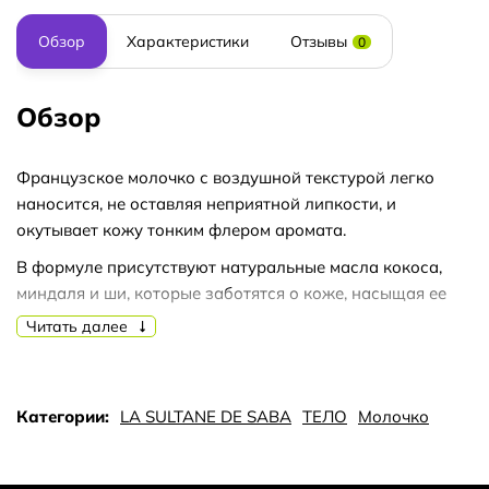
Обзор
Характеристики
Отзывы
0
Обзор
Французское молочко с воздушной текстурой легко
наносится, не оставляя неприятной липкости, и
окутывает кожу тонким флером аромата.
В формуле присутствуют натуральные масла кокоса,
миндаля и ши, которые заботятся о коже, насыщая ее
питающими элементами.
Читать далее
Средство гарантирует длительное увлажнение — до 24
часов, делая кожу мягкой, упругой и придавая ей
естественное сияние.
Категории:
LA SULTANE DE SABA
ТЕЛО
Молочко
Тонкая композиция жасмина и тропических цветов
создаёт атмосферу гармонии и комфорта.