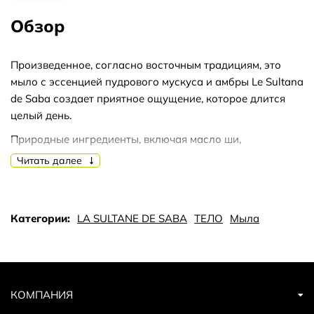
Обзор
Произведенное, согласно восточным традициям, это
мыло с эссенцией пудрового мускуса и амбры Le Sultana
de Saba создает приятное ощущение, которое длится
целый день.
Природные ингредиенты, включая масло ши,
обеспечивают деликатное мытье, не вызывая сухости
Читать далее
или дискомфорта.
40-граммовый кусочек с ароматами - амбра и пудровый
мускус - удобно держать в руке и идеально подходит
Категории:
LA SULTANE DE SABA
ТЕЛО
Мыла
для применения на каждый день.
За счет стильного и классического дизайна, это
средство от Le Sultana de Saba может быть прекрасным
презентом или элегантным аксессуаром в интерьере
КОМПАНИЯ
ванной.