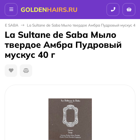
GOLDEN
HAIRS.RU
E DE SABA
La Sultane de Saba Мыло твердое Амбра Пудровый мускус 40 г
La Sultane de Saba Мыло
твердое Амбра Пудровый
мускус 40 г