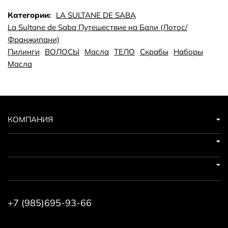
Бали. Запахи так идеально гармонируют друг с другом
Категории:
LA SULTANE DE SABA
и не перекрывают друг друга.
La Sultane de Saba Путешествие на Бали (Лотос/
Франжипани)
Пилинги
ВОЛОСЫ
Масла
ТЕЛО
Скрабы
Наборы
Масла
КОМПАНИЯ
+7 (985)695-93-66