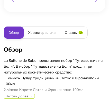
Обзор
Характеристики
Отзывы
0
Обзор
La Sultane de Saba представлен набор "Путешествие на
Бали". В набор "Путешествие на Бали" входят три
натуральных косметических средства:
1.Гоммаж Лулур традиционный Лотос и Франжипани
100мл
2.Масло Карите Лотос и Франжипани 100мл
3.Масло для тела Лотос и Франжипани 50мл
Читать далее
Все средства обладают чудесным ароматом лотоса и
экзотического цветка франжипани - символа острова