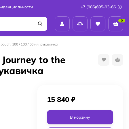
фиденциальности
+7 (985)695-93-66
0
pouch, 100 / 100 / 50 мл, рукавичка
Journey to the
 рукавичка
15 840
₽
В корзину