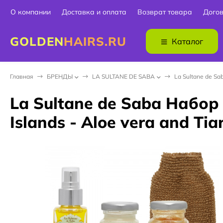
О компании
Доставка и оплата
Возврат товара
Дого
GOLDEN
HAIRS.RU
Каталог
Главная
БPEНДЫ
LA SULTANE DE SABA
La Sultane de Sab
La Sultane de Saba Набор
Islands - Aloe vera and Tia