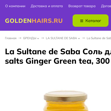
О компании
Доставка и оплата
Возврат товара
Дого
GOLDEN
HAIRS.RU
Каталог
Главная
БPEНДЫ
LA SULTANE DE SABA
La Sultane de Sa
La Sultane de Saba Соль 
salts Ginger Green tea, 300