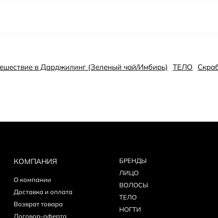
утешествие в Дарджилинг (Зеленый чай/Имбирь)
ТЕЛО
Скра
КОМПАНИЯ
БPEНДЫ
ЛИЦО
О компании
ВОЛОСЫ
Доставка и оплата
ТЕЛО
Возврат товара
НОГТИ
Договор-оферта