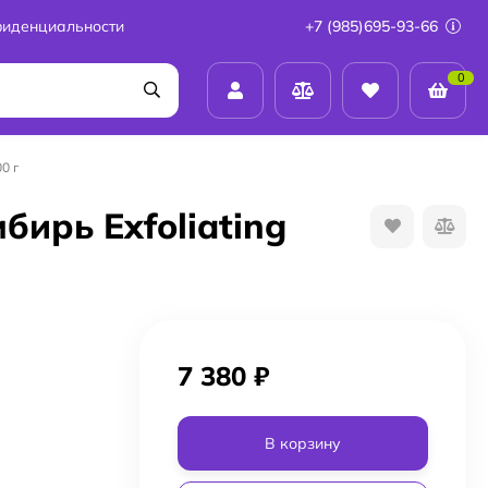
фиденциальности
+7 (985)695-93-66
0
0 г
бирь Exfoliating
7 380
₽
В корзину