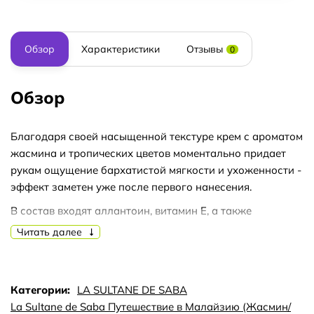
Обзор
Характеристики
Отзывы
0
Обзор
Благодаря своей насыщенной текстуре крем с ароматом
жасмина и тропических цветов моментально придает
рукам ощущение бархатистой мягкости и ухоженности -
эффект заметен уже после первого нанесения.
В состав входят аллантоин, витамин Е, а также
натуральные масла миндаля, кокоса и ши, известные
Читать далее
своим благотворным действием на кожу.
Регулярное использование этого крема La Sultane de
Saba обеспечивает комфорт и бережный уход, делая
Категории:
LA SULTANE DE SABA
кожу более гладкой и шелковистой.
La Sultane de Saba Путешествие в Малайзию (Жасмин/