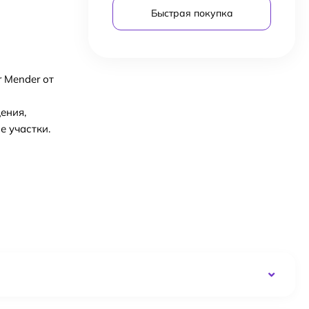
Быстрая покупка
 Mender от
ения,
е участки.