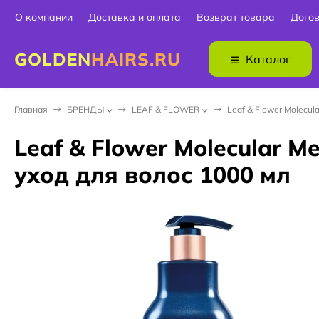
О компании
Доставка и оплата
Возврат товара
Дого
GOLDEN
HAIRS.RU
Каталог
Главная
БPEНДЫ
LEAF & FLOWER
Leaf & Flower Molecu
Leaf & Flower Molecular
уход для волос 1000 мл