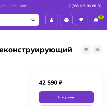
фиденциальности
+7 (985)695-93-66
0
1реконструирующий
42 590
₽
В корзину