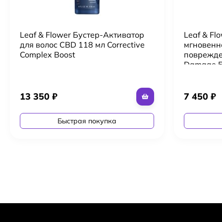
Leaf & Flower Бустер-Активатор
Leaf & F
для волос CBD 118 мл Corrective
мгновенн
Complex Boost
поврежде
Damage 50
Shampoo
13 350
₽
7 450
₽
Быстрая покупка