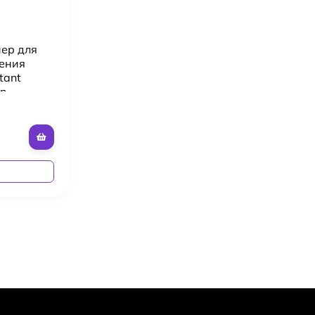
нер для
ления
tant
on
а