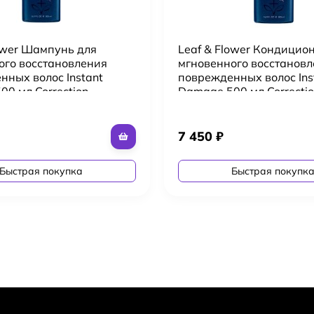
lower Шампунь для
Leaf & Flower Кондицио
ого восстановления
мгновенного восстанов
нных волос Instant
поврежденных волос Ins
0 мл Correction
Damage 500 мл Correcti
Conditioner
7 450
₽
Быстрая покупка
Быстрая покупк