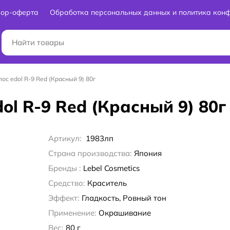
вор-оферта
Обработка персональных данных и политика кон
лос edol R-9 Red (Красный 9) 80г
ol R-9 Red (Красный 9) 80г
Артикул:
1983лп
Страна производства:
Япония
Бренды :
Lebel Cosmetics
Средство:
Краситель
Эффект:
Гладкость, Ровный тон
Применение:
Окрашивание
Вес:
80 г