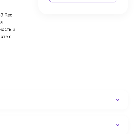
-9 Red
ля
ность и
оте с