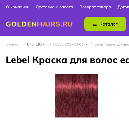
О компании
Доставка и оплата
Возврат товара
Дого
GOLDEN
HAIRS.RU
Каталог
Главная
БPEНДЫ
LEBEL COSMETICS
Lebel Краска для во
Lebel Краска для волос ed