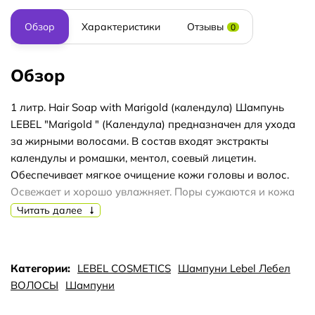
Обзор
Характеристики
Отзывы
0
Обзор
1 литр. Hair Soap with Marigold (календула) Шампунь
LEBEL "Marigold " (Календула) предназначен для ухода
за жирными волосами. В состав входят экстракты
календулы и ромашки, ментол, соевый лицетин.
Обеспечивает мягкое очищение кожи головы и волос.
Освежает и хорошо увлажняет. Поры сужаются и кожа
головы заметно оздоравливается. Нормализуется
Читать далее
водный баланс кожи головы. Предусмотрена защита от
ультрафиолетовых лучей. Применение. Небольшое
количество нужно нанести на влажные волосы и
Категории:
LEBEL COSMETICS
Шампуни Lebel Лебел
немножко помассировать. Ополоснуть теплой водой и
ВОЛОСЫ
Шампуни
повторить процедуру. Подходит для каждодневного
использования. Объём 1000 мл.