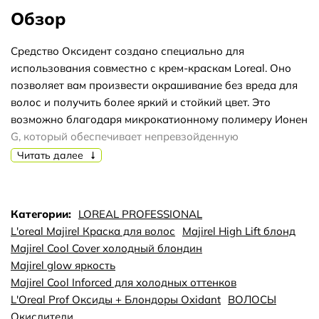
Обзор
Средство Оксидент создано специально для
использования совместно с крем-краскам Loreal. Оно
позволяет вам произвести окрашивание без вреда для
волос и получить более яркий и стойкий цвет. Это
возможно благодаря микрокатионному полимеру Ионен
G, который обеспечивает непревзойденную
равномерность окраски и защищает волос изнутри и
Читать далее
снаружи. При смешивании с крем-краской Оксидент
позволяет добиться однородности красящего вещества
и получить наиболее чистые оттенки. Благодаря
Категории:
LOREAL PROFESSIONAL
компонентам на основе воска Оксидент окутывает
L'oreal Majirel Краска для волос
Majirel High Lift блонд
каждый волосок защитным слоем, который
Majirel Cool Cover холодный блондин
препятствует проникновению негативных факторов
Majirel glow яркость
окружающей среды и способствует более длительному
Majirel Cool Inforced для холодных оттенков
и стойкому удержанию цвета.
L'Oreal Prof Оксиды + Блондоры Oxidant
ВОЛОСЫ
Окислители