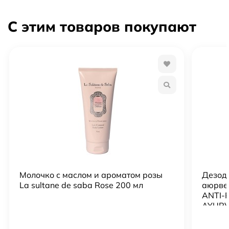
С этим товаров покупают
Молочко с маслом и ароматом розы
Дезод
La sultane de saba Rose 200 мл
аюрве
ANTI-
AYURV
PATCHO