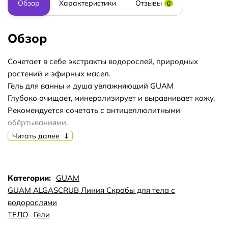
Обзор
Характеристики
Отзывы
0
Обзор
Сочетает в себе экстракты водорослей, природных
растений и эфирных масел.
Гель для ванны и душа увлажняющий GUAM
Глубоко очищает, минерализирует и выравнивает кожу.
Рекомендуется сочетать с антицеллюлитными
обёртываниями.
Применение: использовать ежедневно, наносить на
Читать далее
влажную кожу массажными движениями, смыть водой.
Активные компоненты: экстракт водорослей GUAM,
фитоэкстракты конского каштана, мальвы.
Категории:
GUAM
Объём: 250 мл
GUAM ALGASCRUB Линия Скрабы для тела с
водорослями
ТЕЛО
Гели