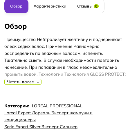
Обзор
Характеристики
Отзывы
0
Обзор
Преимущества Нейтрализует желтизну и подчеркивает
блеск седых волос. Применение Равномерно
распределить по влажным волосам. Вспенить.
Тщательно смыть. В случае необходимости повторить
нанесение. При попадании в глаза незамедлительно
промыть водой. Технологии Технология GLOSS PROTECT:
Активные компоненты, нейтрализующие желтизну.
Читать далее
Катионный полимер, смягчающий волосы.
Аминокислоты, компенсирующие потерю протеинов
Категории:
LOREAL PROFESSIONAL
Loreal Expert Лореаль Эксперт шампуни и
кондиционеры
Serie Expert Silver Эксперт Сильвер