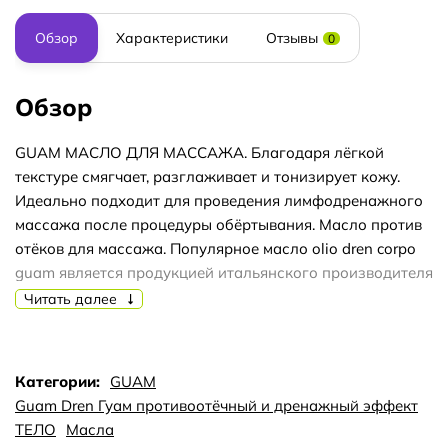
Обзор
Характеристики
Отзывы
0
Обзор
GUAM МАСЛО ДЛЯ МАССАЖА. Благодаря лёгкой
текстуре смягчает, разглаживает и тонизирует кожу.
Идеально подходит для проведения лимфодренажного
массажа после процедуры обёртывания. Масло против
отёков для массажа. Популярное масло olio dren corpo
guam является продукцией итальянского производителя
и применяется для антицеллюлитного ухода за кожей
Читать далее
всех типов. Оно сертифицировано международным
европейским институтом ICEA. Высокое качество
продукции компании GUAM подтверждается знаком
Категории:
GUAM
«Контролируемой натуральной косметики» и высокой
Guam Dren Гуам противоотёчный и дренажный эффект
репутацией производителя, приобретённой за более чем
ТЕЛО
Масла
двадцатилетний период работы. В состав входят: