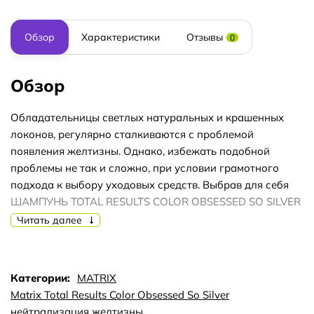
Обзор
Характеристики
Отзывы
0
Обзор
Обладательницы светлых натуральных и крашенных
локонов, регулярно сталкиваются с проблемой
появления желтизны. Однако, избежать подобной
проблемы не так и сложно, при условии грамотного
подхода к выбору уходовых средств. Выбрав для себя
ШАМПУНЬ TOTAL RESULTS COLOR OBSESSED SO SILVER
ДЛЯ НЕЙТРАЛИЗАЦИИ ЖЕЛТИЗНЫ, вы можете быть
Читать далее
уверены, что ваши локоны будут долго сохранять
именно тот оттенок, который является для вас наиболее
желанным.
Категории:
MATRIX
Преимущество использования шампуня заключается не
Matrix Total Results Color Obsessed So Silver
только в том, что он способствует нейтрализации
нейтрализация желтизны