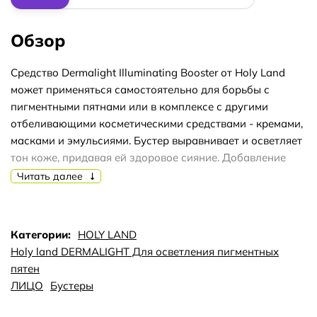
Обзор
Средство Dermalight Illuminating Booster от Holy Land
может применяться самостоятельно для борьбы с
пигментными пятнами или в комплексе с другими
отбеливающими косметическими средствами - кремами,
масками и эмульсиями. Бустер выравнивает и осветляет
тон коже, придавая ей здоровое сияние. Добавление
небольшого количества бустераHoly Land Dermalight
Читать далее
Illuminating Booster усиливает действие других
осветляющих средств для кожи от Holy Land, которые
Вы можете приобрести в интернет-магазине Golden Hair.
Категории:
HOLY LAND
Holy land DERMALIGHT Для осветления пигментных
пятен
ЛИЦО
Бустеры