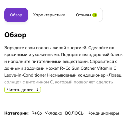
Обзор
Характеристики
Отзывы
0
Обзор
Зарядите свои волосы живой энергией. Сделайте их
красивыми и ухоженными. Подарите им здоровый блеск
и наполните питательными веществами. Справиться с
данными задачами может R+Co Sun Catcher Vitamin C
Leave-in-Conditioner Несмываемый кондиционер «Ловец
солнца» с витамином С, который позволяет сделать
пряди крепче и эластичнее.
Читать далее
Средство можно наносить как на сухие, так и на
влажные волосы. Пряди в любом случае будут обретать
здоровый вид и наполняться питательными веществами.
Категории:
R+Co
Укладка
ВОЛОСЫ
Кондиционеры
Это идеальное решение для ослабленных локонов,
которым требуется максимум внимания.