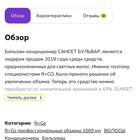
Обзор
Характеристики
Отзывы
0
Обзор
Бальзам-кондиционер САНСЕТ БУЛЬВАР, является
лидером продаж 2019 года среди средств,
предназначенных для светлых волос. Именно поэтому
специалистами R+CO, было принято решение об
увеличении объема. Теперь это средство можно
приобрести со значительной экономией в 43%. SUNSET
BLVD Blonde Conditioner - это естественный второй шаг к
Читать далее
получению самых ярких, блестящих, мягких волос.
Хорошо подходит для: поддержания цвета светлых,
серых и белых волос, а также добавления влаги и
Категории:
R+Co
гибкости к грубым или стареющим волосам.
R+Co профессиональные объемы 1000 мл
ВОЛОСЫ
Натуральные компоненты: Экстракт окопника, Экстракт
Кондиционеры
Бальзамы