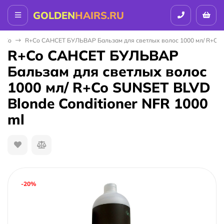
GOLDEN
HAIRS.RU
R+Co
R+Co САНСЕТ БУЛЬВАР Бальзам для светлых волос 1000 мл/ R+Co S
R+Co САНСЕТ БУЛЬВАР
Бальзам для светлых волос
1000 мл/ R+Co SUNSET BLVD
Blonde Conditioner NFR 1000
ml
-20%