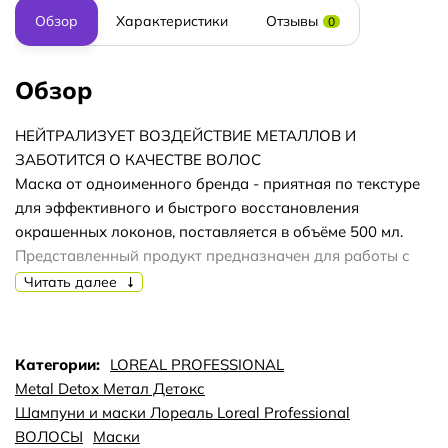
Обзор
Характеристики
Отзывы
0
Обзор
НЕЙТРАЛИЗУЕТ ВОЗДЕЙСТВИЕ МЕТАЛЛОВ И
ЗАБОТИТСЯ О КАЧЕСТВЕ ВОЛОС
Маска от одноименного бренда - приятная по текстуре
для эффективного и быстрого восстановления
окрашенных локонов, поставляется в объёме 500 мл.
Представленный продукт предназначен для работы с
ранее повреждёнными волосами, подверженными
Читать далее
окрашиванию.
Оказывает комплексное воздействие на целостность
локонов, восполняя недостающие микро участки
Категории:
LOREAL PROFESSIONAL
полезными компонентами, задерживающимися на
Metal Detox Метал Детокс
протяжении долгого времени и оказывающими
Шампуни и маски Лореаль Loreal Professional
накопительный эффект.
ВОЛОСЫ
Маски
Маска от известного производителя нейтрализует