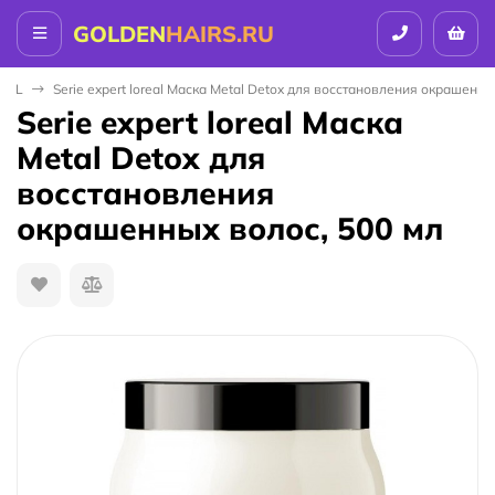
GOLDEN
HAIRS.RU
NAL
Serie expert loreal Маска Metal Detox для восстановления окрашенны
Serie expert loreal Маска
Metal Detox для
восстановления
окрашенных волос, 500 мл