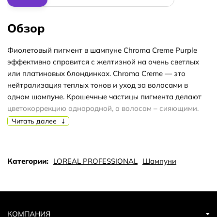
Обзор
Фиолетовый пигмент в шампуне Chroma Creme Purple
эффективно справится с желтизной на очень светлых
или платиновых блондинках. Chroma Creme — это
нейтрализация теплых тонов и уход за волосами в
одном шампуне. Крошечные частицы пигмента делают
цветокоррекцию однородной, а волосам – сияющими.
Волосы питаются, а цвет обновляется.
Читать далее
Особенности:
- равномерная цветокоррекция и нейтрализация теплых
желтых тонов;
Категории:
LOREAL PROFESSIONAL
Шампуни
- предназначен для очень светлых и платиновых
блондинок;
- уход даже за самыми поврежденными и пористыми
волосами;
- цвет свежий и блестящий;
КОМПАНИЯ