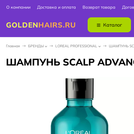
О компании
Доставка и оплата
Возврат товара
Дого
GOLDEN
HAIRS.RU
Каталог
Главная
БPEНДЫ
LOREAL PROFESSIONAL
ШАМПУНЬ SC
ШАМПУНЬ SCALP ADVANC