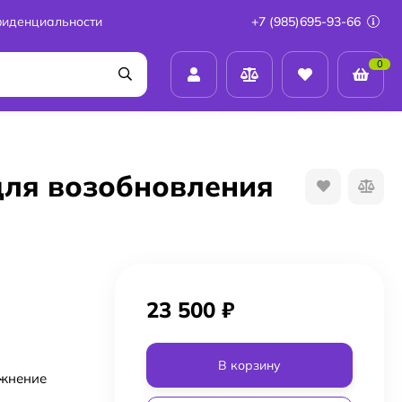
фиденциальности
+7 (985)695-93-66
0
 для возобновления
23 500
₽
В корзину
ажнение