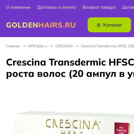
О компании
Доставка и оплата
Возврат товара
Дого
GOLDEN
HAIRS.RU
Каталог
Главная
БPEНДЫ
CRESCINA
Crescina Transdermic HFSC 13
Crescina Transdermic HF
роста волос (20 ампул в 