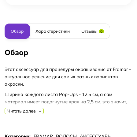
Обзор
Характеристики
Отзывы
0
Обзор
Этот аксессуар для процедуры окрашивания от Framar -
актуальное решение для самых разных вариантов
окраски.
Ширина каждого листа Pop-Ups - 12,5 см, а сам
материал имеет подогнутые края на 2,5 см, это значит,
что фольгу сразу можно использовать.
Читать далее
В пачке - 500 листов а размере 12,5х28 см.
За счет тиснения, эта фольга «Фрамар» убыстряет
Категории:
FRAMAR
ВОЛОСЫ
АКСЕССУАРЫ