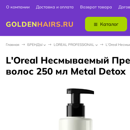
О компании
Доставка и оплата
Возврат товара
Дого
GOLDEN
HAIRS.RU
Каталог
Главная
БPEНДЫ
LOREAL PROFESSIONAL
L'Oreal Несмы
L'Oreal Несмываемый Пре
волос 250 мл Metal Detox