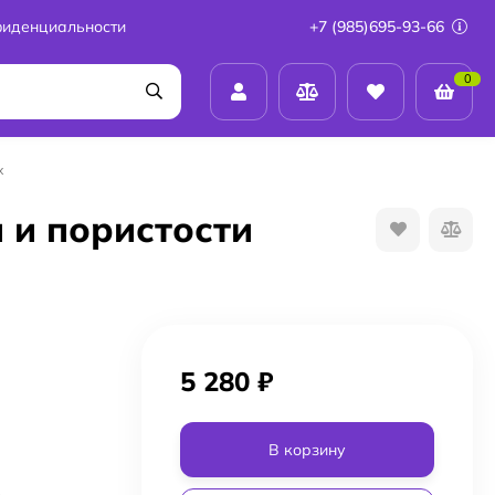
фиденциальности
+7 (985)695-93-66
0
x
 и пористости
5 280
₽
В корзину