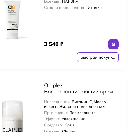
Бренды :
NAPURA
Страна производства:
Италия
3 540
₽
Быстрая покупка
Olaplex
Восстанавливающий крем
для укладки волос с
Ингредиенты:
Витамин С, Масло
термозащитой No.6 Bond
кокоса, Экстракт подсолнечника
Smoother 100 мл
Применение:
Термозащита
Эффект:
Увлажнение
Средство:
Крем
Бренды :
Olaplex