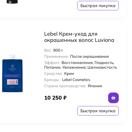
Быстрая покупка
Lebel Крем-уход для
окрашенных волос Luviona
Тёплый тон Color Care Serum
Вес:
800 г
Warm 800 гр
Применение:
После окрашивания
Эффект:
Восстановление, Гладкость,
Питание, Увлажнение, Шелковистость
Средство:
Крем
Бренды :
Lebel Cosmetics
Страна производства:
Япония
10 250
₽
Быстрая покупка