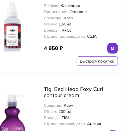
Toning+Styling Crème 124 мл
Эффект:
Фиксация
r
Крем для укладки светлых
Применение:
Стайлинг
волос
Средство:
Крем
Объём:
124 мл
Бренды :
R+Co
Страна производства:
США
4 950
₽
Быстрая покупка
Tigi Bed Head Foxy Сurl
contour cream
Дефинирующий крем для
Средство:
Крем
вьющихся волос 200 мл
Объём:
200 мл
Бренды :
TIGI
Страна производства:
Англия