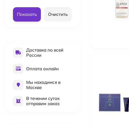
Показать
Очистить
Доставка по всей
России
Оплата онлайн
Мы находимся в
Москве
Kydra Le Salon 4-18 Jelly Gloss 60 мл Краска для во
В течении суток
2 016
₽
отправим заказ
Kydra Le Salon 6-18 Jelly Gloss 60 мл Краска для во
2 016
₽
Kydra Le Salon 10-3 Jelly Gloss 60 мл Краска для во