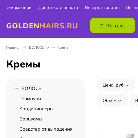
О компании
Доставка и оплата
Возврат товара
Дого
GOLDEN
HAIRS.RU
Каталог
Главная
ВОЛОСЫ
Кремы
Кремы
Цена, руб.
ВОЛОСЫ
Шампуни
Объём
В
Кондиционеры
Бальзамы
Средства от выпадения