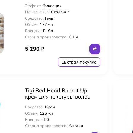
Рингтон 177 мл для волос
Эффект:
Фиксация
мл Ultra Remove Gel Nails Polish для снятия гелевого покрытия Remove
Ультрадефинирующий
Применение:
Стайлинг
Средство:
Гель
персионного слоя для гелевого покрытия 15 мл
Объём:
177 мл
Бренды :
R+Co
Страна производства:
США
товки к покрытию гелем 15 мл
5 290
₽
 гелевого покрытия 15 мл
Быстрая покупка
 мл Успокаивающий Шампунь
Tigi Bed Head Back It Up
77 мл Успокаивающий Кондиционер
крем для текстуры волос
Texturizing Cream 125 мл
Средство:
Крем
Объём:
125 мл
» 89 мл Soothing Scalp+Hair Treatment
Бренды :
TIGI
Страна производства:
Англия
рат-Уход 12 шт х 25 мл «Дивный сад» для кожи головы