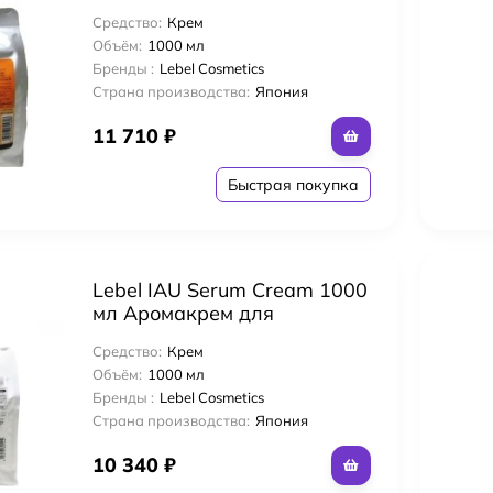
Питательный и
Средство:
Крем
увлажняющий крем-
Объём:
1000 мл
кондиционер для волос
Бренды :
Lebel Cosmetics
Страна производства:
Япония
11 710
₽
Быстрая покупка
Lebel IAU Serum Cream 1000
мл Аромакрем для
увлажнения и
Средство:
Крем
разглаживания волос
Объём:
1000 мл
Бренды :
Lebel Cosmetics
Страна производства:
Япония
10 340
₽