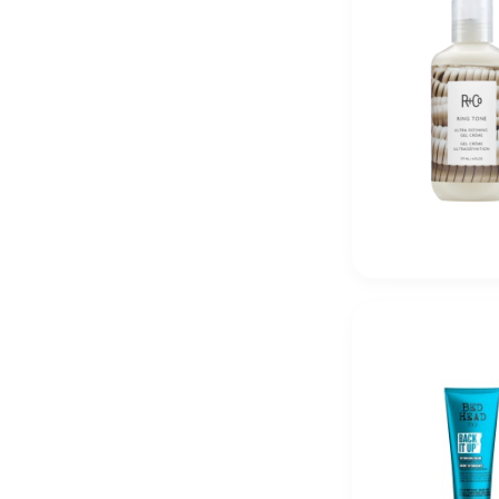
Christina Fitzgerald Профессиональное средство 200 
1 820
₽
Christina Fitzgerald Топ Ultra Non Wipe Top без дис
2 840
₽
Christina Fitzgerald Праймер Ultra Primer для подго
2 670
₽
Christina Fitzgerald Ultra Matte Top Матовый Топ для
2 470
₽
R+Co Shampoo «Дивный сад» Supergarden CBD 177
5 230
₽
R+Co Conditioner «Дивный сад» Supergarden CBD 1
5 230
₽
R+Co Super Garden Успокаивающий уход «Дивный сад
5 380
₽
R+Co Super CBD Scalp Soothing Concentrate Концент