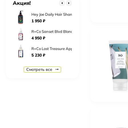
Акция!
2 016
₽
Hey Joe Daily Hair Shampoo Шампунь для ежедневно
1 950
₽
R+Co Sanset Blvd Blonde Сансет Бульвар Toning+Styl
4 950
₽
R+Co Lost Treasure Apple Cider Vinegar 177 мл «Мо
5 230
₽
R+Co Ring Tone Ultra Fefining Gel Crème Гель-Крем
Смотреть все
5 290
₽
R+Co Cassete Curl Defining Masque + Superseed Oil
6 330
₽
R+Co Zipper Multitasking Styling Lotion 177 мл Му
4 250
₽
R+Co Lost Treasure Apple Cider Vinegar Cleansing 
5 230
₽