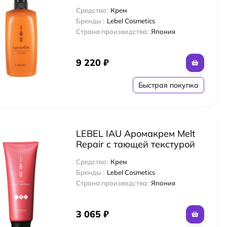
питательный и
Средство:
Крем
увлажняющий
Бренды :
Lebel Cosmetics
Страна производства:
Япония
9 220
₽
Быстрая покупка
LEBEL IAU Аромакрем Melt
Repair с тающей текстурой
для увлажнения волос 200
Средство:
Крем
мл
Бренды :
Lebel Cosmetics
Страна производства:
Япония
3 065
₽