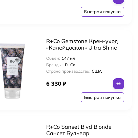
Быстрая покупка
R+Co Gemstone Крем-уход
«Калейдоскоп» Ultra Shine
м
Glossing Treatment 147 мл
Объём:
147 мл
для яркости цвета с
Бренды :
R+Co
комплексом «Chromohance»
Страна производства:
США
6 330
₽
ос с комплексом масел
Быстрая покупка
R+Co Sanset Blvd Blonde
и головы и волос с яблочным уксусом
Сансет Бульвар