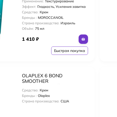
Применение:
Текстурирование
Эффект:
Гладкость, Усиления завитка
Средство:
Крем
Бренды :
MOROCCANOIL
Страна производства:
Израиль
Объём:
75 мл
1 410
₽
Быстрая покупка
OLAPLEX 6 BOND
SMOOTHER
НЕСМЫВАЕМЫЙ КРЕМ
Средство:
Крем
"СИСТЕМА ЗАЩИТЫ
Бренды :
Olaplex
ВОЛОС" 100мл
Страна производства:
США