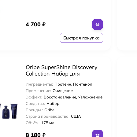
4 700
₽
Быстрая покупка
Oribe SuperShine Discovery
Collection Набор для
увлажнения волос
Ингредиенты:
Протеин, Пантенол
«Непревзойденный блеск»
Применение:
Очищение
Увлажняющие
Эффект:
Восстановление, Увлажнение
лос Ammonia-Free Coloring Стойкий тонирующий глосс-гель
шампунь+кондиционер 75
Средство:
Набор
мл+50 мл+Несмываемый
Бренды :
Oribe
крем 50 мл
лос Ammonia-Free Coloring Стойкий тонирующий глосс-гель
Страна производства:
США
Объём:
175 мл
лос Ammonia-Free Coloring Стойкий тонирующий глосс-гель
8 180
₽