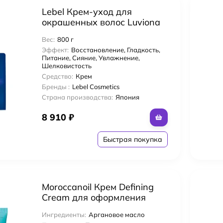
Lebel Крем-уход для
окрашенных волос Luviona
Холодный тон Color Care
Вес:
800 г
Serum Cool 800 гр
Эффект:
Восстановление, Гладкость,
Питание, Сияние, Увлажнение,
Шелковистость
Средство:
Крем
Бренды :
Lebel Cosmetics
Страна производства:
Япония
8 910
₽
Быстрая покупка
Moroccanoil Крем Defining
Cream для оформления
локонов 75 мл
Ингредиенты:
Аргановое масло