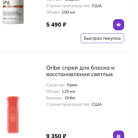
Страна производства:
США
Объём:
100 мл
5 490
₽
Быстрая покупка
Oribe спрей для блеска и
восстановления светлых
волос BRIGHT BLONDE
Средство:
Крем
RADIAN & REPAIR
Объём:
125 мл
TREATMENT 125 мл
Бренды :
Oribe
Страна производства:
США
9 350
₽