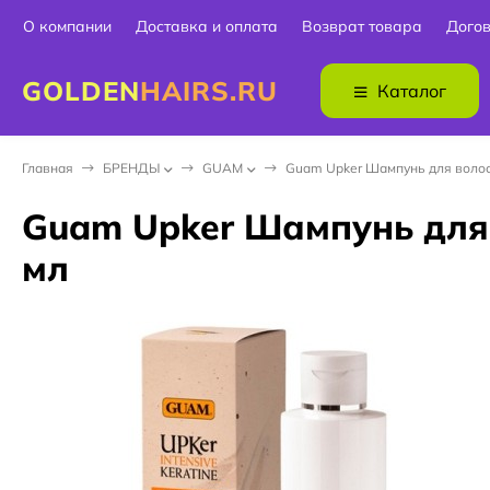
О компании
Доставка и оплата
Возврат товара
Дого
GOLDEN
HAIRS.RU
Каталог
Главная
БPEНДЫ
GUAM
Guam Upker Шампунь для волос
Guam Upker Шампунь для
мл