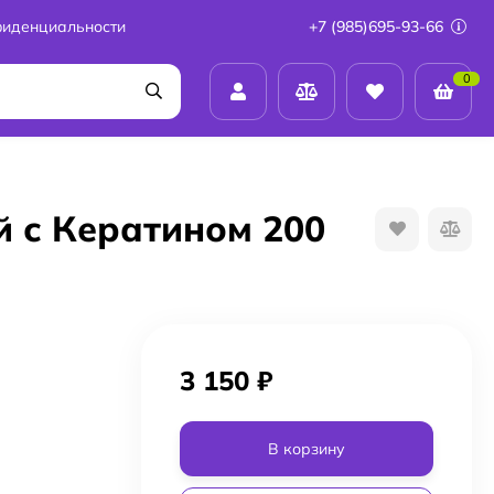
фиденциальности
+7 (985)695-93-66
0
 с Кератином 200
3 150
₽
В корзину