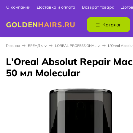
О компании
Доставка и оплата
Возврат товара
Дого
GOLDEN
HAIRS.RU
Каталог
Главная
БPEНДЫ
LOREAL PROFESSIONAL
L'Oreal Absol
L'Oreal Absolut Repair М
50 мл Molecular