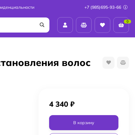
фиденциальности
+7 (985)695-93-66
0
сстановления волос
4 340
₽
В корзину