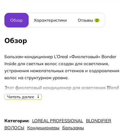
Обзор
Характеристики
Отзывы
0
Обзор
Бальзам-кондиционер L’Oreal «Фиолетовый» Bonder
Inside для светлых волос создан для осветления,
устранения нежелательных оттенков и оздоровления
волос на структурном уровне.
Этот фиолетовый кондиционер для осветления Blond
Studio Bonder Inside помогает не только осветлить
Читать далее
волосы до 8 тонов, но и одновременно укрепить их. За
счет фиолетовых пигментов, средство сразу нивелирует
желтоватые и нежелательные оттенки, а масляная
Категории:
LOREAL PROFESSIONAL
BLONDIFIER
технология обеспечивает бережное воздействие и
ВОЛОСЫ
Кондиционеры
Бальзамы
дополнительное питание.